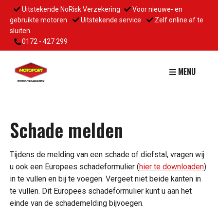
Uitstekende NoRisk Verzekering
Voor nieuwe- en
gebruikte motoren
Uitstekende service
Zelf online af te
sluiten
0172 - 427 299
MENU
Schade melden
Tijdens de melding van een schade of diefstal, vragen wij
u ook een Europees schadeformulier (
hier te downloaden
)
in te vullen en bij te voegen. Vergeet niet beide kanten in
te vullen. Dit Europees schadeformulier kunt u aan het
einde van de schademelding bijvoegen.